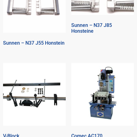
Sunnen – N37 J85
Honsteine
Sunnen – N37 J55 Honstein
V-Block
Comec AC170