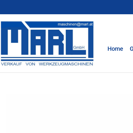
Home
G