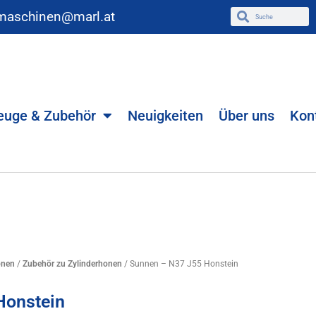
maschinen@marl.at
euge & Zubehör
Neuigkeiten
Über uns
Kon
onen
/
Zubehör zu Zylinderhonen
/ Sunnen – N37 J55 Honstein
Honstein