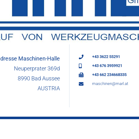
+43 3622 55291
dresse Maschinen-Halle
+43 676 3959921
Neuperprater 369d
+43 662 234668335
8990 Bad Aussee
maschinen@marl.at
AUSTRIA
Impressum
&
Datenschutz