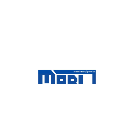
Adresse Maschinen-Halle
Neuperprater 369d
8990 Bad Aussee
AUSTRIA