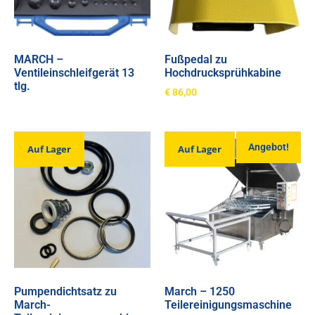
MARCH –
Fußpedal zu
Ventileinschleifgerät 13
Hochdrucksprühkabine
tlg.
€
86,00
Angebot!
Auf Lager
Auf Lager
Pumpendichtsatz zu
March – 1250
March-
Teilereinigungsmaschine